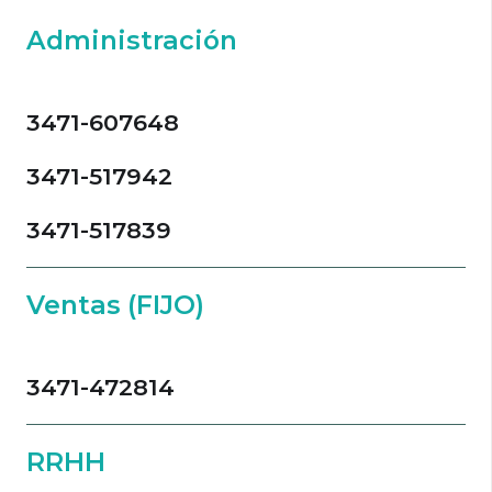
Administración
3471-607648
3471-517942
3471-517839
Ventas (FIJO)
3471-472814
RRHH