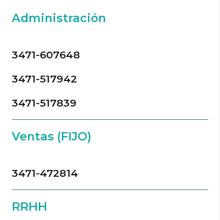
Administración
3471-607648
3471-517942
3471-517839
Ventas (FIJO)
3471-472814
RRHH