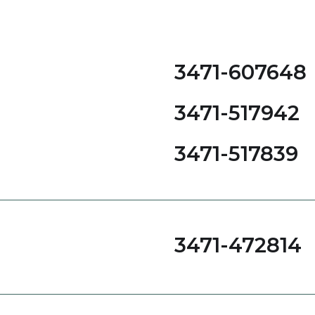
3471-607648
3471-517942
3471-517839
3471-472814