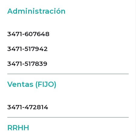
Administración
3471-607648
3471-517942
3471-517839
Ventas (FIJO)
3471-472814
RRHH