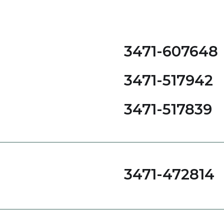
3471-607648
3471-517942
3471-517839
3471-472814